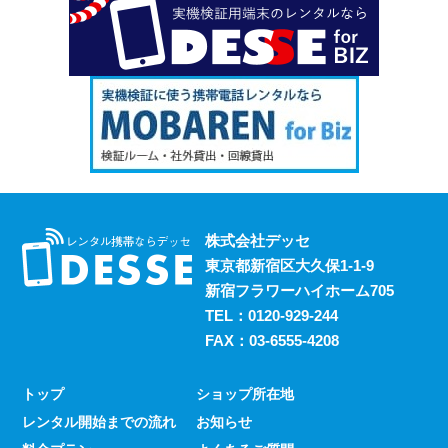
株式会社デッセ
東京都新宿区大久保1-1-9
新宿フラワーハイホーム705
TEL：
0120-929-244
FAX：03-6555-4208
トップ
ショップ所在地
レンタル開始までの流れ
お知らせ