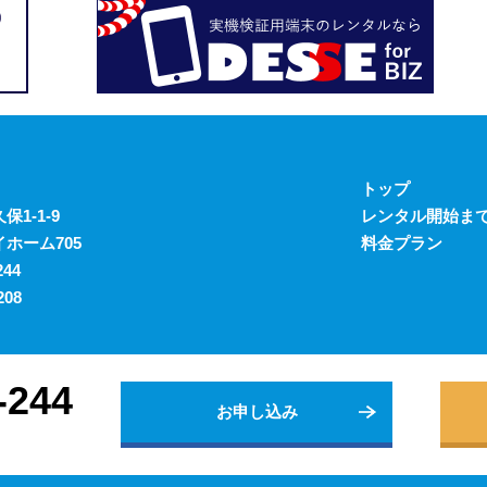
トップ
1-1-9
レンタル開始ま
ホーム705
料金プラン
244
208
-244
お申し込み