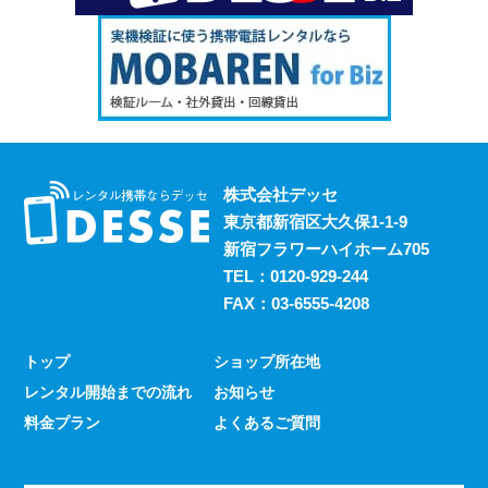
株式会社デッセ
東京都新宿区大久保1-1-9
新宿フラワーハイホーム705
TEL：
0120-929-244
FAX：03-6555-4208
トップ
ショップ所在地
レンタル開始までの流れ
お知らせ
料金プラン
よくあるご質問