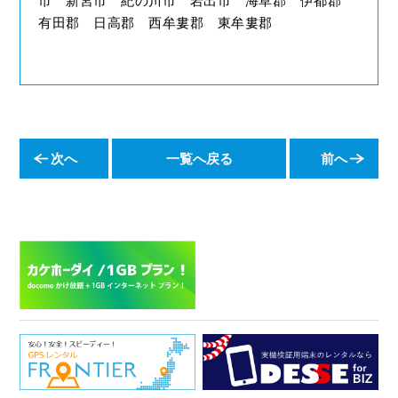
市 新宮市 紀の川市 岩出市 海草郡 伊都郡
有田郡 日高郡 西牟婁郡 東牟婁郡
次へ
一覧へ戻る
前へ