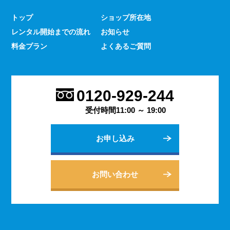
少なくありません。 とはいえ、何をするにもスマホのよ
トップ
ショップ所在地
うな連絡手段となるものは手元にないと何かと手間がかか
レンタル開始までの流れ
お知らせ
るものです。 デッセでは、そういった方であっても気軽
にご契約いただけるレンタルスマホサービスのご案内を行
料金プラン
よくあるご質問
っております。
2023.9.27
会社用のスマホがあると、従業員の方同士の連絡ツールと
0120-929-244
してだけでなく出退勤やスケジュールの管理などにも活躍
します。 会社は人の出入りもありますので、通常のスマ
受付時間11:00 ～ 19:00
ホのように1台1台契約するよりも、まとめてレンタルする
方がよりお得に利用できます。 会社用のレンタルスマホ
お申し込み
に関するご相談は、私どもDESSEにお任せください。
2023.9.21
個人でのご利用から法人向けの複数台のご利用まで、お客
お問い合わせ
様の用途に合わせた様々な利用方法を提案できるデッセの
レンタルスマホサービス。 どのような用途でご利用にな
られるかをご相談いただきますと、より最適なプランをご
案内できます。 お問い合わせ・ご質問は随時承っており