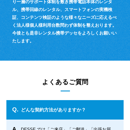
り一層のサポート体制を敷き
携帯電話本体のレンタ
ル、携帯回線のレンタル、スマートフォンの実機検
証、
コンテンツ検証のような様々なニーズに応えるべ
く
法人様個人様利用台数問わず体制を整えおります。
今後とも是非レンタル携帯デッセをよろしくお願いい
たします。
よくあるご質問
Q.
どんな契約方法がありますか？
A.
DESSE では「ご来店」「ご郵送」「出張お届