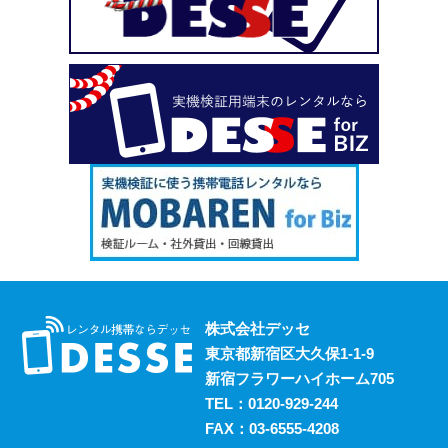
い、という場合も安心してご利用いただけます。
2023.10.18
デッセがスマホのレンタルと並行して展開しているのが、
ポケットwifiのレンタルサービスです。 街中にもフリーwifi
はありますが、通信速度に難があったり接続に制限があっ
たりと不便な面も否めません。 それらの影響を受けず、
電波圏内ならいつでも快適にインターネットを楽しめるポ
ケットwifiをレンタルでお得にご利用いただけます。 ご希
望の際はお気軽にご相談ください。
2023.10.11
レンタルスマホには通話・通信以外にも様々な利用方法が
あります。 例えば、スマホ用アプリの開発における実機
検証においても効果的に活用することができます。 実機
株式会社デッセ
検証用にスマホのレンタルをお考えの際は、デッセまでご
東京都新宿区大久保1-1-9
相談ください。
新宿フラワーハイホーム705
2023.10.4
TEL：
0120-929-244
過去に発生した料金トラブルなど、身の回りの様々な事情
FAX：03-6555-4208
からスマホの利用契約を締結できない、という方は意外に