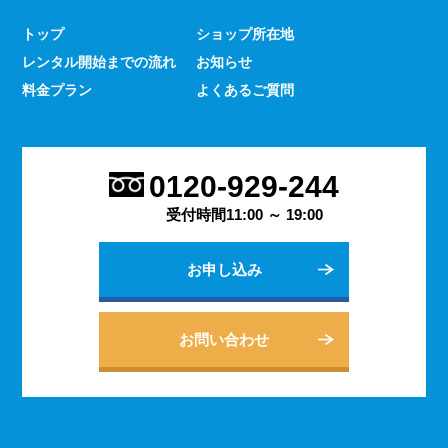
少なくありません。 とはいえ、何をするにもスマホのよ
トップ
ショップ所在地
うな連絡手段となるものは手元にないと何かと手間がかか
レンタル開始までの流れ
お知らせ
るものです。 デッセでは、そういった方であっても気軽
にご契約いただけるレンタルスマホサービスのご案内を行
料金プラン
よくあるご質問
っております。
2023.9.27
会社用のスマホがあると、従業員の方同士の連絡ツールと
0120-929-244
してだけでなく出退勤やスケジュールの管理などにも活躍
します。 会社は人の出入りもありますので、通常のスマ
受付時間11:00 ～ 19:00
ホのように1台1台契約するよりも、まとめてレンタルする
方がよりお得に利用できます。 会社用のレンタルスマホ
お申し込み
に関するご相談は、私どもDESSEにお任せください。
2023.9.21
個人でのご利用から法人向けの複数台のご利用まで、お客
お問い合わせ
様の用途に合わせた様々な利用方法を提案できるデッセの
レンタルスマホサービス。 どのような用途でご利用にな
られるかをご相談いただきますと、より最適なプランをご
案内できます。 お問い合わせ・ご質問は随時承っており