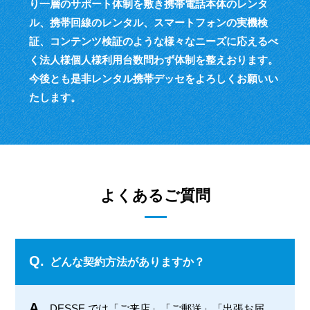
り一層のサポート体制を敷き
携帯電話本体のレンタ
ル、携帯回線のレンタル、スマートフォンの実機検
証、
コンテンツ検証のような様々なニーズに応えるべ
く
法人様個人様利用台数問わず体制を整えおります。
今後とも是非レンタル携帯デッセをよろしくお願いい
たします。
よくあるご質問
Q.
どんな契約方法がありますか？
A.
DESSE では「ご来店」「ご郵送」「出張お届