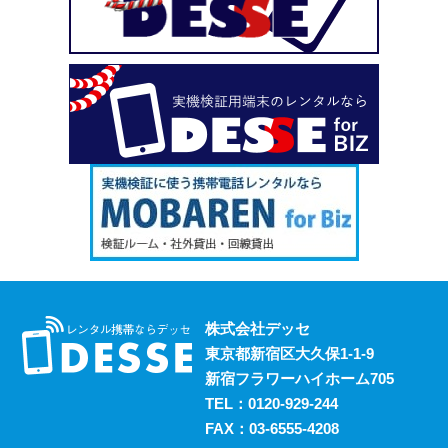
い、という場合も安心してご利用いただけます。
2023.10.18
デッセがスマホのレンタルと並行して展開しているのが、
ポケットwifiのレンタルサービスです。 街中にもフリーwifi
はありますが、通信速度に難があったり接続に制限があっ
たりと不便な面も否めません。 それらの影響を受けず、
電波圏内ならいつでも快適にインターネットを楽しめるポ
ケットwifiをレンタルでお得にご利用いただけます。 ご希
望の際はお気軽にご相談ください。
2023.10.11
レンタルスマホには通話・通信以外にも様々な利用方法が
あります。 例えば、スマホ用アプリの開発における実機
検証においても効果的に活用することができます。 実機
株式会社デッセ
検証用にスマホのレンタルをお考えの際は、デッセまでご
東京都新宿区大久保1-1-9
相談ください。
新宿フラワーハイホーム705
2023.10.4
TEL：
0120-929-244
過去に発生した料金トラブルなど、身の回りの様々な事情
FAX：03-6555-4208
からスマホの利用契約を締結できない、という方は意外に