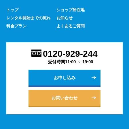
少なくありません。 とはいえ、何をするにもスマホのよ
トップ
ショップ所在地
うな連絡手段となるものは手元にないと何かと手間がかか
レンタル開始までの流れ
お知らせ
るものです。 デッセでは、そういった方であっても気軽
にご契約いただけるレンタルスマホサービスのご案内を行
料金プラン
よくあるご質問
っております。
2023.9.27
会社用のスマホがあると、従業員の方同士の連絡ツールと
0120-929-244
してだけでなく出退勤やスケジュールの管理などにも活躍
します。 会社は人の出入りもありますので、通常のスマ
受付時間11:00 ～ 19:00
ホのように1台1台契約するよりも、まとめてレンタルする
方がよりお得に利用できます。 会社用のレンタルスマホ
お申し込み
に関するご相談は、私どもDESSEにお任せください。
2023.9.21
個人でのご利用から法人向けの複数台のご利用まで、お客
お問い合わせ
様の用途に合わせた様々な利用方法を提案できるデッセの
レンタルスマホサービス。 どのような用途でご利用にな
られるかをご相談いただきますと、より最適なプランをご
案内できます。 お問い合わせ・ご質問は随時承っており