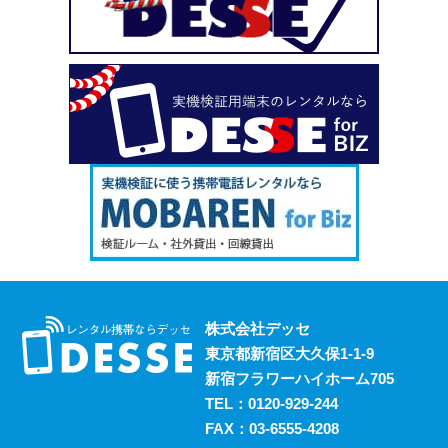
い、という場合も安心してご利用いただけます。
2023.10.18
デッセがスマホのレンタルと並行して展開しているのが、
ポケットwifiのレンタルサービスです。 街中にもフリーwifi
はありますが、通信速度に難があったり接続に制限があっ
たりと不便な面も否めません。 それらの影響を受けず、
電波圏内ならいつでも快適にインターネットを楽しめるポ
ケットwifiをレンタルでお得にご利用いただけます。 ご希
望の際はお気軽にご相談ください。
2023.10.11
レンタルスマホには通話・通信以外にも様々な利用方法が
あります。 例えば、スマホ用アプリの開発における実機
検証においても効果的に活用することができます。 実機
株式会社デッセ
検証用にスマホのレンタルをお考えの際は、デッセまでご
東京都新宿区大久保1-1-9
相談ください。
新宿フラワーハイホーム705
2023.10.4
TEL：
0120-929-244
過去に発生した料金トラブルなど、身の回りの様々な事情
FAX：03-6555-4208
からスマホの利用契約を締結できない、という方は意外に