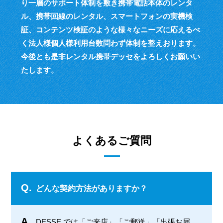
り一層のサポート体制を敷き
携帯電話本体のレンタ
ル、携帯回線のレンタル、スマートフォンの実機検
証、
コンテンツ検証のような様々なニーズに応えるべ
く
法人様個人様利用台数問わず体制を整えおります。
今後とも是非レンタル携帯デッセをよろしくお願いい
たします。
よくあるご質問
Q.
どんな契約方法がありますか？
A.
DESSE では「ご来店」「ご郵送」「出張お届