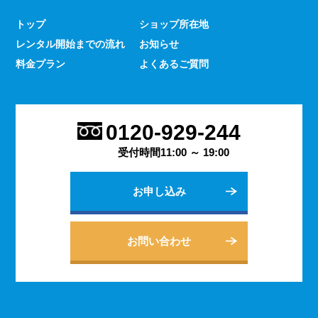
少なくありません。 とはいえ、何をするにもスマホのよ
トップ
ショップ所在地
うな連絡手段となるものは手元にないと何かと手間がかか
レンタル開始までの流れ
お知らせ
るものです。 デッセでは、そういった方であっても気軽
にご契約いただけるレンタルスマホサービスのご案内を行
料金プラン
よくあるご質問
っております。
2023.9.27
会社用のスマホがあると、従業員の方同士の連絡ツールと
0120-929-244
してだけでなく出退勤やスケジュールの管理などにも活躍
します。 会社は人の出入りもありますので、通常のスマ
受付時間11:00 ～ 19:00
ホのように1台1台契約するよりも、まとめてレンタルする
方がよりお得に利用できます。 会社用のレンタルスマホ
お申し込み
に関するご相談は、私どもDESSEにお任せください。
2023.9.21
個人でのご利用から法人向けの複数台のご利用まで、お客
お問い合わせ
様の用途に合わせた様々な利用方法を提案できるデッセの
レンタルスマホサービス。 どのような用途でご利用にな
られるかをご相談いただきますと、より最適なプランをご
案内できます。 お問い合わせ・ご質問は随時承っており