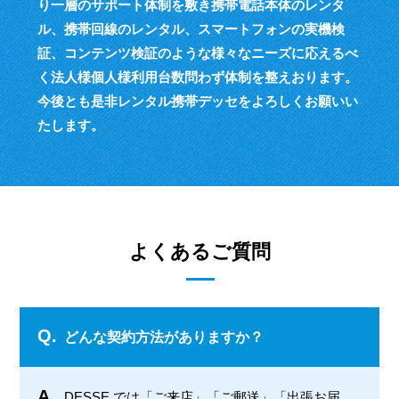
り一層のサポート体制を敷き
携帯電話本体のレンタ
ル、携帯回線のレンタル、スマートフォンの実機検
証、
コンテンツ検証のような様々なニーズに応えるべ
く
法人様個人様利用台数問わず体制を整えおります。
今後とも是非レンタル携帯デッセをよろしくお願いい
たします。
よくあるご質問
Q.
どんな契約方法がありますか？
A.
DESSE では「ご来店」「ご郵送」「出張お届