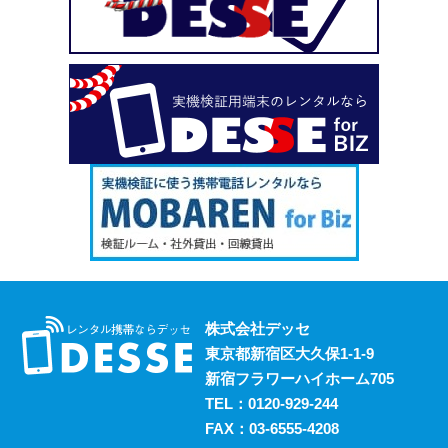
い、という場合も安心してご利用いただけます。
2023.10.18
デッセがスマホのレンタルと並行して展開しているのが、
ポケットwifiのレンタルサービスです。 街中にもフリーwifi
はありますが、通信速度に難があったり接続に制限があっ
たりと不便な面も否めません。 それらの影響を受けず、
電波圏内ならいつでも快適にインターネットを楽しめるポ
ケットwifiをレンタルでお得にご利用いただけます。 ご希
望の際はお気軽にご相談ください。
2023.10.11
レンタルスマホには通話・通信以外にも様々な利用方法が
あります。 例えば、スマホ用アプリの開発における実機
検証においても効果的に活用することができます。 実機
株式会社デッセ
検証用にスマホのレンタルをお考えの際は、デッセまでご
東京都新宿区大久保1-1-9
相談ください。
新宿フラワーハイホーム705
2023.10.4
TEL：
0120-929-244
過去に発生した料金トラブルなど、身の回りの様々な事情
FAX：03-6555-4208
からスマホの利用契約を締結できない、という方は意外に