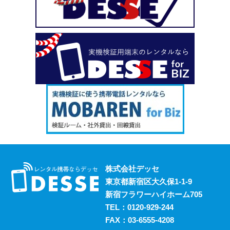
い、という場合も安心してご利用いただけます。
2023.10.18
デッセがスマホのレンタルと並行して展開しているのが、
ポケットwifiのレンタルサービスです。 街中にもフリーwifi
はありますが、通信速度に難があったり接続に制限があっ
たりと不便な面も否めません。 それらの影響を受けず、
電波圏内ならいつでも快適にインターネットを楽しめるポ
ケットwifiをレンタルでお得にご利用いただけます。 ご希
望の際はお気軽にご相談ください。
2023.10.11
レンタルスマホには通話・通信以外にも様々な利用方法が
あります。 例えば、スマホ用アプリの開発における実機
検証においても効果的に活用することができます。 実機
株式会社デッセ
検証用にスマホのレンタルをお考えの際は、デッセまでご
東京都新宿区大久保1-1-9
相談ください。
新宿フラワーハイホーム705
2023.10.4
TEL：
0120-929-244
過去に発生した料金トラブルなど、身の回りの様々な事情
FAX：03-6555-4208
からスマホの利用契約を締結できない、という方は意外に