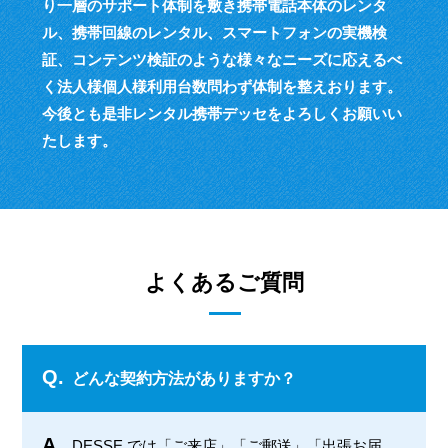
り一層のサポート体制を敷き
携帯電話本体のレンタ
ル、携帯回線のレンタル、スマートフォンの実機検
証、
コンテンツ検証のような様々なニーズに応えるべ
く
法人様個人様利用台数問わず体制を整えおります。
今後とも是非レンタル携帯デッセをよろしくお願いい
たします。
よくあるご質問
Q.
どんな契約方法がありますか？
A.
DESSE では「ご来店」「ご郵送」「出張お届