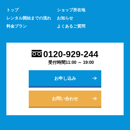
少なくありません。 とはいえ、何をするにもスマホのよ
トップ
ショップ所在地
うな連絡手段となるものは手元にないと何かと手間がかか
レンタル開始までの流れ
お知らせ
るものです。 デッセでは、そういった方であっても気軽
にご契約いただけるレンタルスマホサービスのご案内を行
料金プラン
よくあるご質問
っております。
2023.9.27
会社用のスマホがあると、従業員の方同士の連絡ツールと
0120-929-244
してだけでなく出退勤やスケジュールの管理などにも活躍
します。 会社は人の出入りもありますので、通常のスマ
受付時間11:00 ～ 19:00
ホのように1台1台契約するよりも、まとめてレンタルする
方がよりお得に利用できます。 会社用のレンタルスマホ
お申し込み
に関するご相談は、私どもDESSEにお任せください。
2023.9.21
個人でのご利用から法人向けの複数台のご利用まで、お客
お問い合わせ
様の用途に合わせた様々な利用方法を提案できるデッセの
レンタルスマホサービス。 どのような用途でご利用にな
られるかをご相談いただきますと、より最適なプランをご
案内できます。 お問い合わせ・ご質問は随時承っており