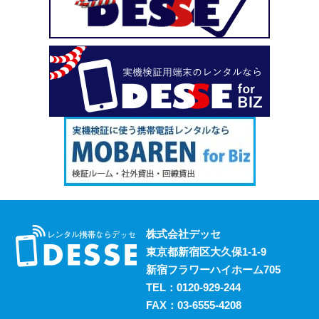
い、という場合も安心してご利用いただけます。
2023.10.18
デッセがスマホのレンタルと並行して展開しているのが、
ポケットwifiのレンタルサービスです。 街中にもフリーwifi
はありますが、通信速度に難があったり接続に制限があっ
たりと不便な面も否めません。 それらの影響を受けず、
電波圏内ならいつでも快適にインターネットを楽しめるポ
ケットwifiをレンタルでお得にご利用いただけます。 ご希
望の際はお気軽にご相談ください。
2023.10.11
レンタルスマホには通話・通信以外にも様々な利用方法が
あります。 例えば、スマホ用アプリの開発における実機
検証においても効果的に活用することができます。 実機
株式会社デッセ
検証用にスマホのレンタルをお考えの際は、デッセまでご
東京都新宿区大久保1-1-9
相談ください。
新宿フラワーハイホーム705
2023.10.4
TEL：
0120-929-244
過去に発生した料金トラブルなど、身の回りの様々な事情
FAX：03-6555-4208
からスマホの利用契約を締結できない、という方は意外に