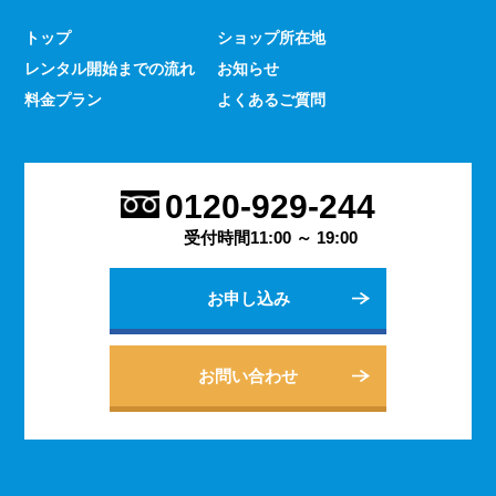
少なくありません。 とはいえ、何をするにもスマホのよ
トップ
ショップ所在地
うな連絡手段となるものは手元にないと何かと手間がかか
レンタル開始までの流れ
お知らせ
るものです。 デッセでは、そういった方であっても気軽
にご契約いただけるレンタルスマホサービスのご案内を行
料金プラン
よくあるご質問
っております。
2023.9.27
会社用のスマホがあると、従業員の方同士の連絡ツールと
0120-929-244
してだけでなく出退勤やスケジュールの管理などにも活躍
します。 会社は人の出入りもありますので、通常のスマ
受付時間11:00 ～ 19:00
ホのように1台1台契約するよりも、まとめてレンタルする
方がよりお得に利用できます。 会社用のレンタルスマホ
お申し込み
に関するご相談は、私どもDESSEにお任せください。
2023.9.21
個人でのご利用から法人向けの複数台のご利用まで、お客
お問い合わせ
様の用途に合わせた様々な利用方法を提案できるデッセの
レンタルスマホサービス。 どのような用途でご利用にな
られるかをご相談いただきますと、より最適なプランをご
案内できます。 お問い合わせ・ご質問は随時承っており