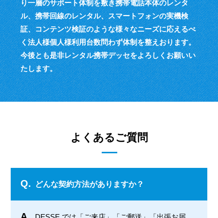
り一層のサポート体制を敷き
携帯電話本体のレンタ
ル、携帯回線のレンタル、スマートフォンの実機検
証、
コンテンツ検証のような様々なニーズに応えるべ
く
法人様個人様利用台数問わず体制を整えおります。
今後とも是非レンタル携帯デッセをよろしくお願いい
たします。
よくあるご質問
Q.
どんな契約方法がありますか？
A.
DESSE では「ご来店」「ご郵送」「出張お届