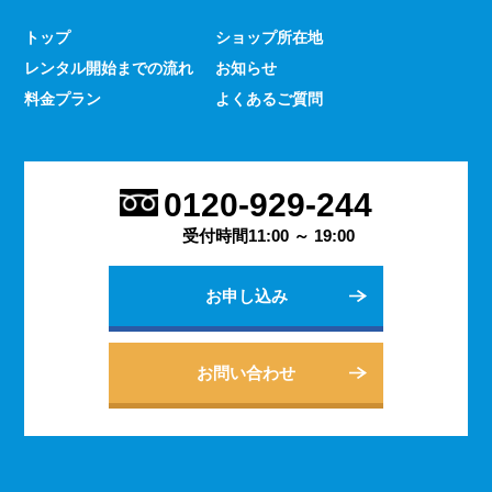
少なくありません。 とはいえ、何をするにもスマホのよ
トップ
ショップ所在地
うな連絡手段となるものは手元にないと何かと手間がかか
レンタル開始までの流れ
お知らせ
るものです。 デッセでは、そういった方であっても気軽
にご契約いただけるレンタルスマホサービスのご案内を行
料金プラン
よくあるご質問
っております。
2023.9.27
会社用のスマホがあると、従業員の方同士の連絡ツールと
0120-929-244
してだけでなく出退勤やスケジュールの管理などにも活躍
します。 会社は人の出入りもありますので、通常のスマ
受付時間11:00 ～ 19:00
ホのように1台1台契約するよりも、まとめてレンタルする
方がよりお得に利用できます。 会社用のレンタルスマホ
お申し込み
に関するご相談は、私どもDESSEにお任せください。
2023.9.21
個人でのご利用から法人向けの複数台のご利用まで、お客
お問い合わせ
様の用途に合わせた様々な利用方法を提案できるデッセの
レンタルスマホサービス。 どのような用途でご利用にな
られるかをご相談いただきますと、より最適なプランをご
案内できます。 お問い合わせ・ご質問は随時承っており