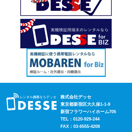
い、という場合も安心してご利用いただけます。
2023.10.18
デッセがスマホのレンタルと並行して展開しているのが、
ポケットwifiのレンタルサービスです。 街中にもフリーwifi
はありますが、通信速度に難があったり接続に制限があっ
たりと不便な面も否めません。 それらの影響を受けず、
電波圏内ならいつでも快適にインターネットを楽しめるポ
ケットwifiをレンタルでお得にご利用いただけます。 ご希
望の際はお気軽にご相談ください。
2023.10.11
レンタルスマホには通話・通信以外にも様々な利用方法が
あります。 例えば、スマホ用アプリの開発における実機
検証においても効果的に活用することができます。 実機
株式会社デッセ
検証用にスマホのレンタルをお考えの際は、デッセまでご
東京都新宿区大久保1-1-9
相談ください。
新宿フラワーハイホーム705
2023.10.4
TEL：
0120-929-244
過去に発生した料金トラブルなど、身の回りの様々な事情
FAX：03-6555-4208
からスマホの利用契約を締結できない、という方は意外に