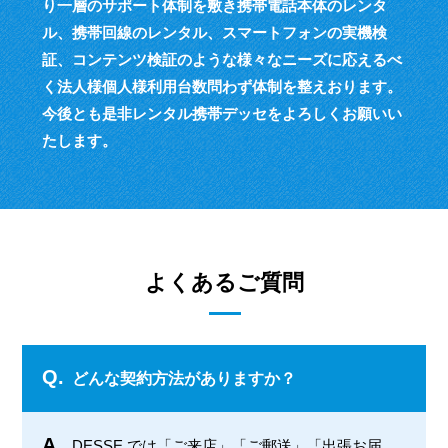
り一層のサポート体制を敷き
携帯電話本体のレンタ
ル、携帯回線のレンタル、スマートフォンの実機検
証、
コンテンツ検証のような様々なニーズに応えるべ
く
法人様個人様利用台数問わず体制を整えおります。
今後とも是非レンタル携帯デッセをよろしくお願いい
たします。
よくあるご質問
Q.
どんな契約方法がありますか？
A.
DESSE では「ご来店」「ご郵送」「出張お届