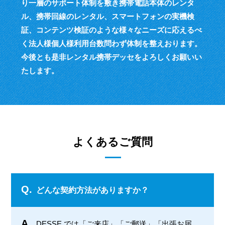
り一層のサポート体制を敷き
携帯電話本体のレンタ
ル、携帯回線のレンタル、スマートフォンの実機検
証、
コンテンツ検証のような様々なニーズに応えるべ
く
法人様個人様利用台数問わず体制を整えおります。
今後とも是非レンタル携帯デッセをよろしくお願いい
たします。
よくあるご質問
Q.
どんな契約方法がありますか？
A.
DESSE では「ご来店」「ご郵送」「出張お届