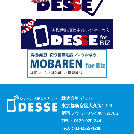
い、という場合も安心してご利用いただけます。
2023.10.18
デッセがスマホのレンタルと並行して展開しているのが、
ポケットwifiのレンタルサービスです。 街中にもフリーwifi
はありますが、通信速度に難があったり接続に制限があっ
たりと不便な面も否めません。 それらの影響を受けず、
電波圏内ならいつでも快適にインターネットを楽しめるポ
ケットwifiをレンタルでお得にご利用いただけます。 ご希
望の際はお気軽にご相談ください。
2023.10.11
レンタルスマホには通話・通信以外にも様々な利用方法が
あります。 例えば、スマホ用アプリの開発における実機
検証においても効果的に活用することができます。 実機
株式会社デッセ
検証用にスマホのレンタルをお考えの際は、デッセまでご
東京都新宿区大久保1-1-9
相談ください。
新宿フラワーハイホーム705
2023.10.4
TEL：
0120-929-244
過去に発生した料金トラブルなど、身の回りの様々な事情
FAX：03-6555-4208
からスマホの利用契約を締結できない、という方は意外に