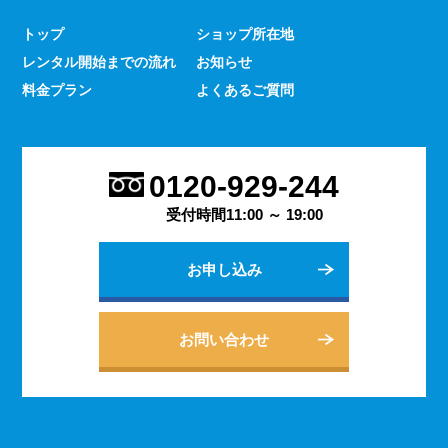
少なくありません。 とはいえ、何をするにもスマホのよ
トップ
ショップ所在地
うな連絡手段となるものは手元にないと何かと手間がかか
レンタル開始までの流れ
お知らせ
るものです。 デッセでは、そういった方であっても気軽
にご契約いただけるレンタルスマホサービスのご案内を行
料金プラン
よくあるご質問
っております。
2023.9.27
会社用のスマホがあると、従業員の方同士の連絡ツールと
0120-929-244
してだけでなく出退勤やスケジュールの管理などにも活躍
します。 会社は人の出入りもありますので、通常のスマ
受付時間11:00 ～ 19:00
ホのように1台1台契約するよりも、まとめてレンタルする
方がよりお得に利用できます。 会社用のレンタルスマホ
お申し込み
に関するご相談は、私どもDESSEにお任せください。
2023.9.21
個人でのご利用から法人向けの複数台のご利用まで、お客
お問い合わせ
様の用途に合わせた様々な利用方法を提案できるデッセの
レンタルスマホサービス。 どのような用途でご利用にな
られるかをご相談いただきますと、より最適なプランをご
案内できます。 お問い合わせ・ご質問は随時承っており