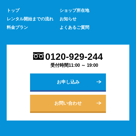
少なくありません。 とはいえ、何をするにもスマホのよ
トップ
ショップ所在地
うな連絡手段となるものは手元にないと何かと手間がかか
レンタル開始までの流れ
お知らせ
るものです。 デッセでは、そういった方であっても気軽
にご契約いただけるレンタルスマホサービスのご案内を行
料金プラン
よくあるご質問
っております。
2023.9.27
会社用のスマホがあると、従業員の方同士の連絡ツールと
0120-929-244
してだけでなく出退勤やスケジュールの管理などにも活躍
します。 会社は人の出入りもありますので、通常のスマ
受付時間11:00 ～ 19:00
ホのように1台1台契約するよりも、まとめてレンタルする
方がよりお得に利用できます。 会社用のレンタルスマホ
お申し込み
に関するご相談は、私どもDESSEにお任せください。
2023.9.21
個人でのご利用から法人向けの複数台のご利用まで、お客
お問い合わせ
様の用途に合わせた様々な利用方法を提案できるデッセの
レンタルスマホサービス。 どのような用途でご利用にな
られるかをご相談いただきますと、より最適なプランをご
案内できます。 お問い合わせ・ご質問は随時承っており