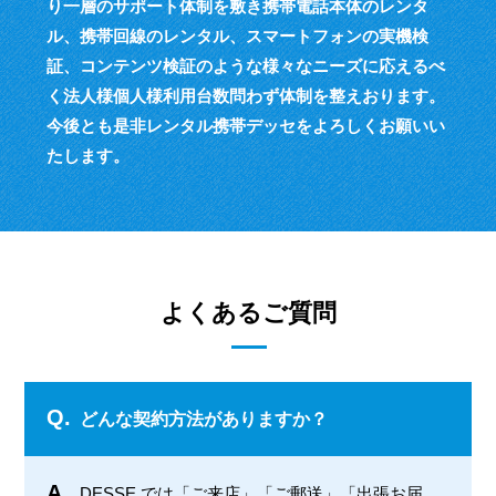
り一層のサポート体制を敷き
携帯電話本体のレンタ
ル、携帯回線のレンタル、スマートフォンの実機検
証、
コンテンツ検証のような様々なニーズに応えるべ
く
法人様個人様利用台数問わず体制を整えおります。
今後とも是非レンタル携帯デッセをよろしくお願いい
たします。
よくあるご質問
Q.
どんな契約方法がありますか？
A.
DESSE では「ご来店」「ご郵送」「出張お届