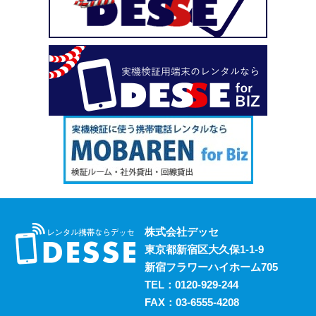
い、という場合も安心してご利用いただけます。
2023.10.18
デッセがスマホのレンタルと並行して展開しているのが、
ポケットwifiのレンタルサービスです。 街中にもフリーwifi
はありますが、通信速度に難があったり接続に制限があっ
たりと不便な面も否めません。 それらの影響を受けず、
電波圏内ならいつでも快適にインターネットを楽しめるポ
ケットwifiをレンタルでお得にご利用いただけます。 ご希
望の際はお気軽にご相談ください。
2023.10.11
レンタルスマホには通話・通信以外にも様々な利用方法が
あります。 例えば、スマホ用アプリの開発における実機
検証においても効果的に活用することができます。 実機
株式会社デッセ
検証用にスマホのレンタルをお考えの際は、デッセまでご
東京都新宿区大久保1-1-9
相談ください。
新宿フラワーハイホーム705
2023.10.4
TEL：
0120-929-244
過去に発生した料金トラブルなど、身の回りの様々な事情
FAX：03-6555-4208
からスマホの利用契約を締結できない、という方は意外に