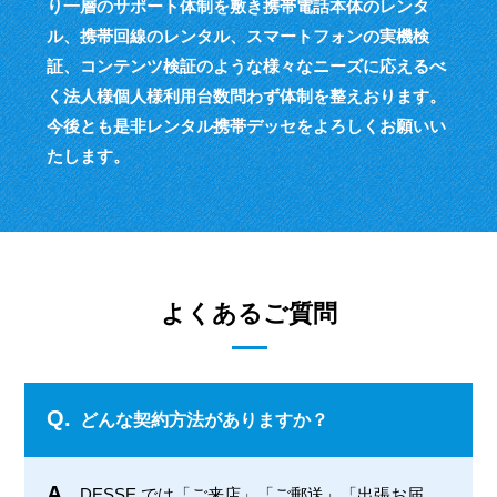
り一層のサポート体制を敷き
携帯電話本体のレンタ
ル、携帯回線のレンタル、スマートフォンの実機検
証、
コンテンツ検証のような様々なニーズに応えるべ
く
法人様個人様利用台数問わず体制を整えおります。
今後とも是非レンタル携帯デッセをよろしくお願いい
たします。
よくあるご質問
Q.
どんな契約方法がありますか？
A.
DESSE では「ご来店」「ご郵送」「出張お届