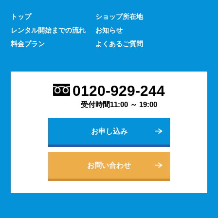
少なくありません。 とはいえ、何をするにもスマホのよ
トップ
ショップ所在地
うな連絡手段となるものは手元にないと何かと手間がかか
レンタル開始までの流れ
お知らせ
るものです。 デッセでは、そういった方であっても気軽
にご契約いただけるレンタルスマホサービスのご案内を行
料金プラン
よくあるご質問
っております。
2023.9.27
会社用のスマホがあると、従業員の方同士の連絡ツールと
0120-929-244
してだけでなく出退勤やスケジュールの管理などにも活躍
します。 会社は人の出入りもありますので、通常のスマ
受付時間11:00 ～ 19:00
ホのように1台1台契約するよりも、まとめてレンタルする
方がよりお得に利用できます。 会社用のレンタルスマホ
お申し込み
に関するご相談は、私どもDESSEにお任せください。
2023.9.21
個人でのご利用から法人向けの複数台のご利用まで、お客
お問い合わせ
様の用途に合わせた様々な利用方法を提案できるデッセの
レンタルスマホサービス。 どのような用途でご利用にな
られるかをご相談いただきますと、より最適なプランをご
案内できます。 お問い合わせ・ご質問は随時承っており