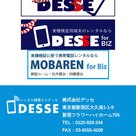
い、という場合も安心してご利用いただけます。
2023.10.18
デッセがスマホのレンタルと並行して展開しているのが、
ポケットwifiのレンタルサービスです。 街中にもフリーwifi
はありますが、通信速度に難があったり接続に制限があっ
たりと不便な面も否めません。 それらの影響を受けず、
電波圏内ならいつでも快適にインターネットを楽しめるポ
ケットwifiをレンタルでお得にご利用いただけます。 ご希
望の際はお気軽にご相談ください。
2023.10.11
レンタルスマホには通話・通信以外にも様々な利用方法が
あります。 例えば、スマホ用アプリの開発における実機
検証においても効果的に活用することができます。 実機
株式会社デッセ
検証用にスマホのレンタルをお考えの際は、デッセまでご
東京都新宿区大久保1-1-9
相談ください。
新宿フラワーハイホーム705
2023.10.4
TEL：
0120-929-244
過去に発生した料金トラブルなど、身の回りの様々な事情
FAX：03-6555-4208
からスマホの利用契約を締結できない、という方は意外に