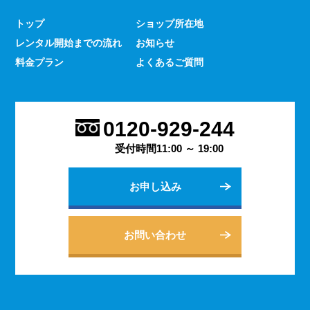
少なくありません。 とはいえ、何をするにもスマホのよ
トップ
ショップ所在地
うな連絡手段となるものは手元にないと何かと手間がかか
レンタル開始までの流れ
お知らせ
るものです。 デッセでは、そういった方であっても気軽
にご契約いただけるレンタルスマホサービスのご案内を行
料金プラン
よくあるご質問
っております。
2023.9.27
会社用のスマホがあると、従業員の方同士の連絡ツールと
0120-929-244
してだけでなく出退勤やスケジュールの管理などにも活躍
します。 会社は人の出入りもありますので、通常のスマ
受付時間11:00 ～ 19:00
ホのように1台1台契約するよりも、まとめてレンタルする
方がよりお得に利用できます。 会社用のレンタルスマホ
お申し込み
に関するご相談は、私どもDESSEにお任せください。
2023.9.21
個人でのご利用から法人向けの複数台のご利用まで、お客
お問い合わせ
様の用途に合わせた様々な利用方法を提案できるデッセの
レンタルスマホサービス。 どのような用途でご利用にな
られるかをご相談いただきますと、より最適なプランをご
案内できます。 お問い合わせ・ご質問は随時承っており