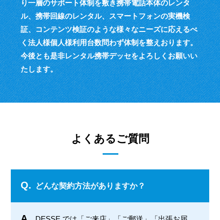
り一層のサポート体制を敷き
携帯電話本体のレンタ
ル、携帯回線のレンタル、スマートフォンの実機検
証、
コンテンツ検証のような様々なニーズに応えるべ
く
法人様個人様利用台数問わず体制を整えおります。
今後とも是非レンタル携帯デッセをよろしくお願いい
たします。
よくあるご質問
Q.
どんな契約方法がありますか？
A.
DESSE では「ご来店」「ご郵送」「出張お届