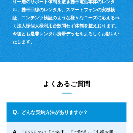
り一層のサポート体制を敷き
携帯電話本体のレンタ
ル、携帯回線のレンタル、スマートフォンの実機検
証、
コンテンツ検証のような様々なニーズに応えるべ
く
法人様個人様利用台数問わず体制を整えおります。
今後とも是非レンタル携帯デッセをよろしくお願いい
たします。
よくあるご質問
Q.
どんな契約方法がありますか？
A.
DESSE では「ご来店」「ご郵送」「出張お届