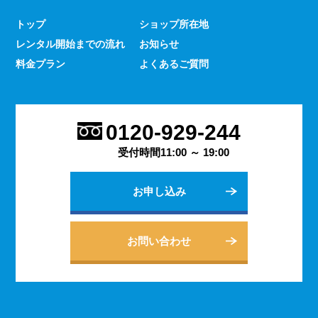
少なくありません。 とはいえ、何をするにもスマホのよ
トップ
ショップ所在地
うな連絡手段となるものは手元にないと何かと手間がかか
レンタル開始までの流れ
お知らせ
るものです。 デッセでは、そういった方であっても気軽
にご契約いただけるレンタルスマホサービスのご案内を行
料金プラン
よくあるご質問
っております。
2023.9.27
会社用のスマホがあると、従業員の方同士の連絡ツールと
0120-929-244
してだけでなく出退勤やスケジュールの管理などにも活躍
します。 会社は人の出入りもありますので、通常のスマ
受付時間11:00 ～ 19:00
ホのように1台1台契約するよりも、まとめてレンタルする
方がよりお得に利用できます。 会社用のレンタルスマホ
お申し込み
に関するご相談は、私どもDESSEにお任せください。
2023.9.21
個人でのご利用から法人向けの複数台のご利用まで、お客
お問い合わせ
様の用途に合わせた様々な利用方法を提案できるデッセの
レンタルスマホサービス。 どのような用途でご利用にな
られるかをご相談いただきますと、より最適なプランをご
案内できます。 お問い合わせ・ご質問は随時承っており