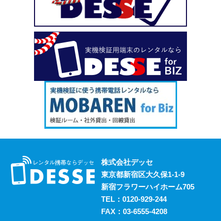
い、という場合も安心してご利用いただけます。
2023.10.18
デッセがスマホのレンタルと並行して展開しているのが、
ポケットwifiのレンタルサービスです。 街中にもフリーwifi
はありますが、通信速度に難があったり接続に制限があっ
たりと不便な面も否めません。 それらの影響を受けず、
電波圏内ならいつでも快適にインターネットを楽しめるポ
ケットwifiをレンタルでお得にご利用いただけます。 ご希
望の際はお気軽にご相談ください。
2023.10.11
レンタルスマホには通話・通信以外にも様々な利用方法が
あります。 例えば、スマホ用アプリの開発における実機
検証においても効果的に活用することができます。 実機
株式会社デッセ
検証用にスマホのレンタルをお考えの際は、デッセまでご
東京都新宿区大久保1-1-9
相談ください。
新宿フラワーハイホーム705
2023.10.4
TEL：
0120-929-244
過去に発生した料金トラブルなど、身の回りの様々な事情
FAX：03-6555-4208
からスマホの利用契約を締結できない、という方は意外に