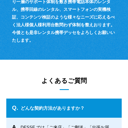
り一層のサポート体制を敷き
携帯電話本体のレンタ
ル、携帯回線のレンタル、スマートフォンの実機検
証、
コンテンツ検証のような様々なニーズに応えるべ
く
法人様個人様利用台数問わず体制を整えおります。
今後とも是非レンタル携帯デッセをよろしくお願いい
たします。
よくあるご質問
Q.
どんな契約方法がありますか？
A.
DESSE では「ご来店」「ご郵送」「出張お届