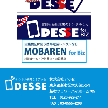
い、という場合も安心してご利用いただけます。
2023.10.18
デッセがスマホのレンタルと並行して展開しているのが、
ポケットwifiのレンタルサービスです。 街中にもフリーwifi
はありますが、通信速度に難があったり接続に制限があっ
たりと不便な面も否めません。 それらの影響を受けず、
電波圏内ならいつでも快適にインターネットを楽しめるポ
ケットwifiをレンタルでお得にご利用いただけます。 ご希
望の際はお気軽にご相談ください。
2023.10.11
レンタルスマホには通話・通信以外にも様々な利用方法が
あります。 例えば、スマホ用アプリの開発における実機
検証においても効果的に活用することができます。 実機
株式会社デッセ
検証用にスマホのレンタルをお考えの際は、デッセまでご
東京都新宿区大久保1-1-9
相談ください。
新宿フラワーハイホーム705
2023.10.4
TEL：
0120-929-244
過去に発生した料金トラブルなど、身の回りの様々な事情
FAX：03-6555-4208
からスマホの利用契約を締結できない、という方は意外に