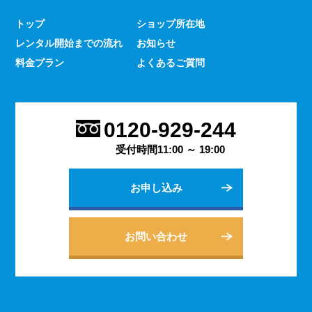
少なくありません。 とはいえ、何をするにもスマホのよ
トップ
ショップ所在地
うな連絡手段となるものは手元にないと何かと手間がかか
レンタル開始までの流れ
お知らせ
るものです。 デッセでは、そういった方であっても気軽
にご契約いただけるレンタルスマホサービスのご案内を行
料金プラン
よくあるご質問
っております。
2023.9.27
会社用のスマホがあると、従業員の方同士の連絡ツールと
0120-929-244
してだけでなく出退勤やスケジュールの管理などにも活躍
します。 会社は人の出入りもありますので、通常のスマ
受付時間11:00 ～ 19:00
ホのように1台1台契約するよりも、まとめてレンタルする
方がよりお得に利用できます。 会社用のレンタルスマホ
お申し込み
に関するご相談は、私どもDESSEにお任せください。
2023.9.21
個人でのご利用から法人向けの複数台のご利用まで、お客
お問い合わせ
様の用途に合わせた様々な利用方法を提案できるデッセの
レンタルスマホサービス。 どのような用途でご利用にな
られるかをご相談いただきますと、より最適なプランをご
案内できます。 お問い合わせ・ご質問は随時承っており