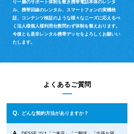
り一層のサポート体制を敷き
携帯電話本体のレンタ
ル、携帯回線のレンタル、スマートフォンの実機検
証、
コンテンツ検証のような様々なニーズに応えるべ
く
法人様個人様利用台数問わず体制を整えおります。
今後とも是非レンタル携帯デッセをよろしくお願いい
たします。
よくあるご質問
Q.
どんな契約方法がありますか？
A.
DESSE では「ご来店」「ご郵送」「出張お届