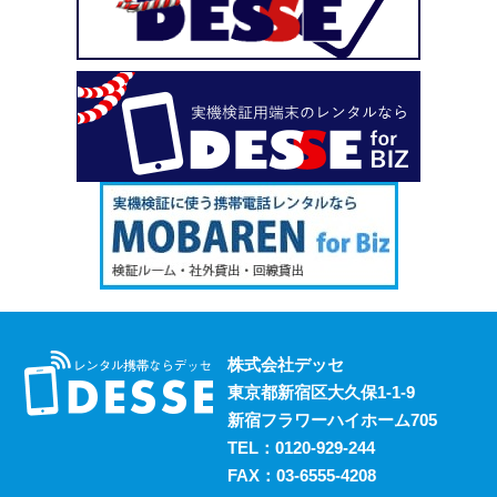
い、という場合も安心してご利用いただけます。
2023.10.18
デッセがスマホのレンタルと並行して展開しているのが、
ポケットwifiのレンタルサービスです。 街中にもフリーwifi
はありますが、通信速度に難があったり接続に制限があっ
たりと不便な面も否めません。 それらの影響を受けず、
電波圏内ならいつでも快適にインターネットを楽しめるポ
ケットwifiをレンタルでお得にご利用いただけます。 ご希
望の際はお気軽にご相談ください。
2023.10.11
レンタルスマホには通話・通信以外にも様々な利用方法が
あります。 例えば、スマホ用アプリの開発における実機
検証においても効果的に活用することができます。 実機
株式会社デッセ
検証用にスマホのレンタルをお考えの際は、デッセまでご
東京都新宿区大久保1-1-9
相談ください。
新宿フラワーハイホーム705
2023.10.4
TEL：
0120-929-244
過去に発生した料金トラブルなど、身の回りの様々な事情
FAX：03-6555-4208
からスマホの利用契約を締結できない、という方は意外に