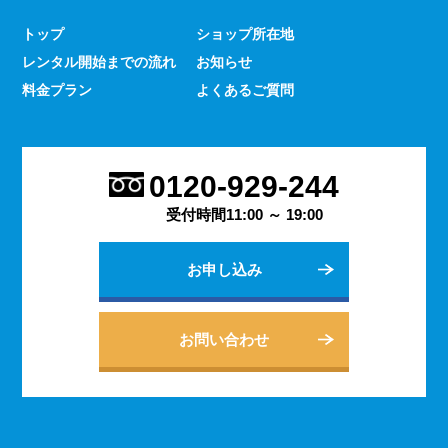
少なくありません。 とはいえ、何をするにもスマホのよ
トップ
ショップ所在地
うな連絡手段となるものは手元にないと何かと手間がかか
レンタル開始までの流れ
お知らせ
るものです。 デッセでは、そういった方であっても気軽
にご契約いただけるレンタルスマホサービスのご案内を行
料金プラン
よくあるご質問
っております。
2023.9.27
会社用のスマホがあると、従業員の方同士の連絡ツールと
0120-929-244
してだけでなく出退勤やスケジュールの管理などにも活躍
します。 会社は人の出入りもありますので、通常のスマ
受付時間11:00 ～ 19:00
ホのように1台1台契約するよりも、まとめてレンタルする
方がよりお得に利用できます。 会社用のレンタルスマホ
お申し込み
に関するご相談は、私どもDESSEにお任せください。
2023.9.21
個人でのご利用から法人向けの複数台のご利用まで、お客
お問い合わせ
様の用途に合わせた様々な利用方法を提案できるデッセの
レンタルスマホサービス。 どのような用途でご利用にな
られるかをご相談いただきますと、より最適なプランをご
案内できます。 お問い合わせ・ご質問は随時承っており