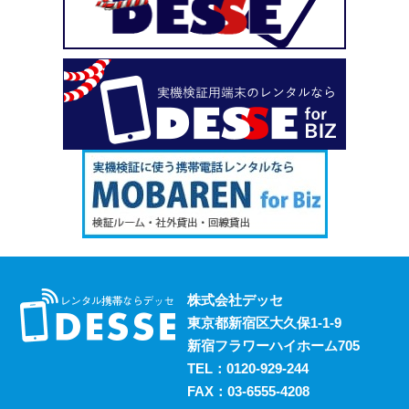
い、という場合も安心してご利用いただけます。
2023.10.18
デッセがスマホのレンタルと並行して展開しているのが、
ポケットwifiのレンタルサービスです。 街中にもフリーwifi
はありますが、通信速度に難があったり接続に制限があっ
たりと不便な面も否めません。 それらの影響を受けず、
電波圏内ならいつでも快適にインターネットを楽しめるポ
ケットwifiをレンタルでお得にご利用いただけます。 ご希
望の際はお気軽にご相談ください。
2023.10.11
レンタルスマホには通話・通信以外にも様々な利用方法が
あります。 例えば、スマホ用アプリの開発における実機
検証においても効果的に活用することができます。 実機
株式会社デッセ
検証用にスマホのレンタルをお考えの際は、デッセまでご
東京都新宿区大久保1-1-9
相談ください。
新宿フラワーハイホーム705
2023.10.4
TEL：
0120-929-244
過去に発生した料金トラブルなど、身の回りの様々な事情
FAX：03-6555-4208
からスマホの利用契約を締結できない、という方は意外に