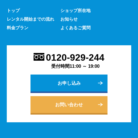
少なくありません。 とはいえ、何をするにもスマホのよ
トップ
ショップ所在地
うな連絡手段となるものは手元にないと何かと手間がかか
レンタル開始までの流れ
お知らせ
るものです。 デッセでは、そういった方であっても気軽
にご契約いただけるレンタルスマホサービスのご案内を行
料金プラン
よくあるご質問
っております。
2023.9.27
会社用のスマホがあると、従業員の方同士の連絡ツールと
0120-929-244
してだけでなく出退勤やスケジュールの管理などにも活躍
します。 会社は人の出入りもありますので、通常のスマ
受付時間11:00 ～ 19:00
ホのように1台1台契約するよりも、まとめてレンタルする
方がよりお得に利用できます。 会社用のレンタルスマホ
お申し込み
に関するご相談は、私どもDESSEにお任せください。
2023.9.21
個人でのご利用から法人向けの複数台のご利用まで、お客
お問い合わせ
様の用途に合わせた様々な利用方法を提案できるデッセの
レンタルスマホサービス。 どのような用途でご利用にな
られるかをご相談いただきますと、より最適なプランをご
案内できます。 お問い合わせ・ご質問は随時承っており