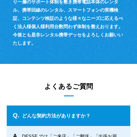
り一層のサポート体制を敷き
携帯電話本体のレンタ
ル、携帯回線のレンタル、スマートフォンの実機検
証、
コンテンツ検証のような様々なニーズに応えるべ
く
法人様個人様利用台数問わず体制を整えおります。
今後とも是非レンタル携帯デッセをよろしくお願いい
たします。
よくあるご質問
Q.
どんな契約方法がありますか？
A.
DESSE では「ご来店」「ご郵送」「出張お届