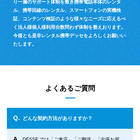
り一層のサポート体制を敷き
携帯電話本体のレンタ
ル、携帯回線のレンタル、スマートフォンの実機検
証、
コンテンツ検証のような様々なニーズに応えるべ
く
法人様個人様利用台数問わず体制を整えおります。
今後とも是非レンタル携帯デッセをよろしくお願いい
たします。
よくあるご質問
Q.
どんな契約方法がありますか？
A.
DESSE では「ご来店」「ご郵送」「出張お届