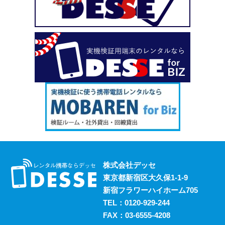
い、という場合も安心してご利用いただけます。
2023.10.18
デッセがスマホのレンタルと並行して展開しているのが、
ポケットwifiのレンタルサービスです。 街中にもフリーwifi
はありますが、通信速度に難があったり接続に制限があっ
たりと不便な面も否めません。 それらの影響を受けず、
電波圏内ならいつでも快適にインターネットを楽しめるポ
ケットwifiをレンタルでお得にご利用いただけます。 ご希
望の際はお気軽にご相談ください。
2023.10.11
レンタルスマホには通話・通信以外にも様々な利用方法が
あります。 例えば、スマホ用アプリの開発における実機
検証においても効果的に活用することができます。 実機
株式会社デッセ
検証用にスマホのレンタルをお考えの際は、デッセまでご
東京都新宿区大久保1-1-9
相談ください。
新宿フラワーハイホーム705
2023.10.4
TEL：
0120-929-244
過去に発生した料金トラブルなど、身の回りの様々な事情
FAX：03-6555-4208
からスマホの利用契約を締結できない、という方は意外に