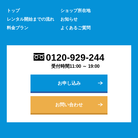
少なくありません。 とはいえ、何をするにもスマホのよ
トップ
ショップ所在地
うな連絡手段となるものは手元にないと何かと手間がかか
レンタル開始までの流れ
お知らせ
るものです。 デッセでは、そういった方であっても気軽
にご契約いただけるレンタルスマホサービスのご案内を行
料金プラン
よくあるご質問
っております。
2023.9.27
会社用のスマホがあると、従業員の方同士の連絡ツールと
0120-929-244
してだけでなく出退勤やスケジュールの管理などにも活躍
します。 会社は人の出入りもありますので、通常のスマ
受付時間11:00 ～ 19:00
ホのように1台1台契約するよりも、まとめてレンタルする
方がよりお得に利用できます。 会社用のレンタルスマホ
お申し込み
に関するご相談は、私どもDESSEにお任せください。
2023.9.21
個人でのご利用から法人向けの複数台のご利用まで、お客
お問い合わせ
様の用途に合わせた様々な利用方法を提案できるデッセの
レンタルスマホサービス。 どのような用途でご利用にな
られるかをご相談いただきますと、より最適なプランをご
案内できます。 お問い合わせ・ご質問は随時承っており