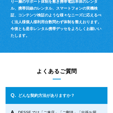
り一層のサポート体制を敷き
携帯電話本体のレンタ
ル、携帯回線のレンタル、スマートフォンの実機検
証、
コンテンツ検証のような様々なニーズに応えるべ
く
法人様個人様利用台数問わず体制を整えおります。
今後とも是非レンタル携帯デッセをよろしくお願いい
たします。
よくあるご質問
Q.
どんな契約方法がありますか？
A.
DESSE では「ご来店」「ご郵送」「出張お届