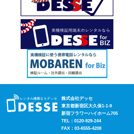
い、という場合も安心してご利用いただけます。
2023.10.18
デッセがスマホのレンタルと並行して展開しているのが、
ポケットwifiのレンタルサービスです。 街中にもフリーwifi
はありますが、通信速度に難があったり接続に制限があっ
たりと不便な面も否めません。 それらの影響を受けず、
電波圏内ならいつでも快適にインターネットを楽しめるポ
ケットwifiをレンタルでお得にご利用いただけます。 ご希
望の際はお気軽にご相談ください。
2023.10.11
レンタルスマホには通話・通信以外にも様々な利用方法が
あります。 例えば、スマホ用アプリの開発における実機
検証においても効果的に活用することができます。 実機
株式会社デッセ
検証用にスマホのレンタルをお考えの際は、デッセまでご
東京都新宿区大久保1-1-9
相談ください。
新宿フラワーハイホーム705
2023.10.4
TEL：
0120-929-244
過去に発生した料金トラブルなど、身の回りの様々な事情
FAX：03-6555-4208
からスマホの利用契約を締結できない、という方は意外に