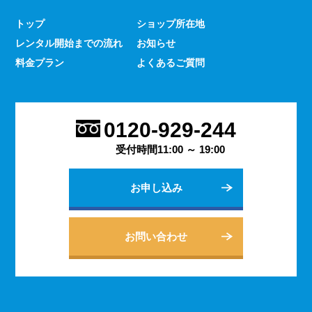
少なくありません。 とはいえ、何をするにもスマホのよ
トップ
ショップ所在地
うな連絡手段となるものは手元にないと何かと手間がかか
レンタル開始までの流れ
お知らせ
るものです。 デッセでは、そういった方であっても気軽
にご契約いただけるレンタルスマホサービスのご案内を行
料金プラン
よくあるご質問
っております。
2023.9.27
会社用のスマホがあると、従業員の方同士の連絡ツールと
0120-929-244
してだけでなく出退勤やスケジュールの管理などにも活躍
します。 会社は人の出入りもありますので、通常のスマ
受付時間11:00 ～ 19:00
ホのように1台1台契約するよりも、まとめてレンタルする
方がよりお得に利用できます。 会社用のレンタルスマホ
お申し込み
に関するご相談は、私どもDESSEにお任せください。
2023.9.21
個人でのご利用から法人向けの複数台のご利用まで、お客
お問い合わせ
様の用途に合わせた様々な利用方法を提案できるデッセの
レンタルスマホサービス。 どのような用途でご利用にな
られるかをご相談いただきますと、より最適なプランをご
案内できます。 お問い合わせ・ご質問は随時承っており