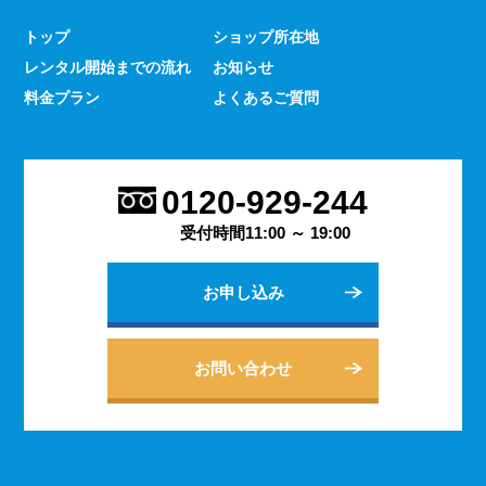
少なくありません。 とはいえ、何をするにもスマホのよ
トップ
ショップ所在地
うな連絡手段となるものは手元にないと何かと手間がかか
レンタル開始までの流れ
お知らせ
るものです。 デッセでは、そういった方であっても気軽
にご契約いただけるレンタルスマホサービスのご案内を行
料金プラン
よくあるご質問
っております。
2023.9.27
会社用のスマホがあると、従業員の方同士の連絡ツールと
0120-929-244
してだけでなく出退勤やスケジュールの管理などにも活躍
します。 会社は人の出入りもありますので、通常のスマ
受付時間11:00 ～ 19:00
ホのように1台1台契約するよりも、まとめてレンタルする
方がよりお得に利用できます。 会社用のレンタルスマホ
お申し込み
に関するご相談は、私どもDESSEにお任せください。
2023.9.21
個人でのご利用から法人向けの複数台のご利用まで、お客
お問い合わせ
様の用途に合わせた様々な利用方法を提案できるデッセの
レンタルスマホサービス。 どのような用途でご利用にな
られるかをご相談いただきますと、より最適なプランをご
案内できます。 お問い合わせ・ご質問は随時承っており