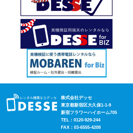
い、という場合も安心してご利用いただけます。
2023.10.18
デッセがスマホのレンタルと並行して展開しているのが、
ポケットwifiのレンタルサービスです。 街中にもフリーwifi
はありますが、通信速度に難があったり接続に制限があっ
たりと不便な面も否めません。 それらの影響を受けず、
電波圏内ならいつでも快適にインターネットを楽しめるポ
ケットwifiをレンタルでお得にご利用いただけます。 ご希
望の際はお気軽にご相談ください。
2023.10.11
レンタルスマホには通話・通信以外にも様々な利用方法が
あります。 例えば、スマホ用アプリの開発における実機
検証においても効果的に活用することができます。 実機
株式会社デッセ
検証用にスマホのレンタルをお考えの際は、デッセまでご
東京都新宿区大久保1-1-9
相談ください。
新宿フラワーハイホーム705
2023.10.4
TEL：
0120-929-244
過去に発生した料金トラブルなど、身の回りの様々な事情
FAX：03-6555-4208
からスマホの利用契約を締結できない、という方は意外に