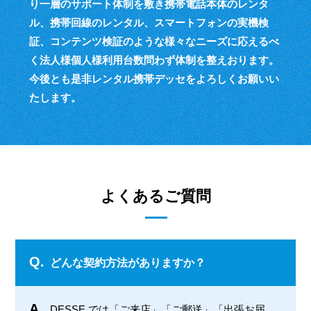
り一層のサポート体制を敷き
携帯電話本体のレンタ
ル、携帯回線のレンタル、スマートフォンの実機検
証、
コンテンツ検証のような様々なニーズに応えるべ
く
法人様個人様利用台数問わず体制を整えおります。
今後とも是非レンタル携帯デッセをよろしくお願いい
たします。
よくあるご質問
Q.
どんな契約方法がありますか？
A.
DESSE では「ご来店」「ご郵送」「出張お届