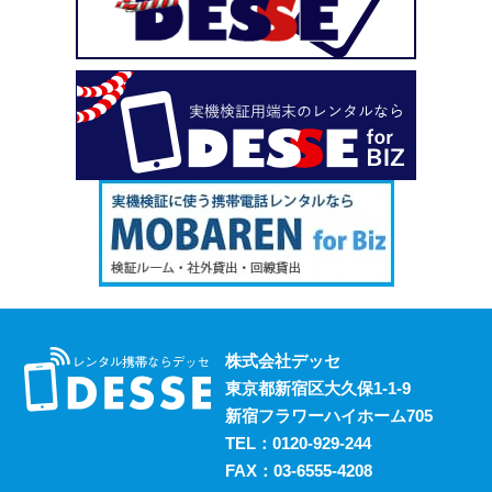
い、という場合も安心してご利用いただけます。
2023.10.18
デッセがスマホのレンタルと並行して展開しているのが、
ポケットwifiのレンタルサービスです。 街中にもフリーwifi
はありますが、通信速度に難があったり接続に制限があっ
たりと不便な面も否めません。 それらの影響を受けず、
電波圏内ならいつでも快適にインターネットを楽しめるポ
ケットwifiをレンタルでお得にご利用いただけます。 ご希
望の際はお気軽にご相談ください。
2023.10.11
レンタルスマホには通話・通信以外にも様々な利用方法が
あります。 例えば、スマホ用アプリの開発における実機
検証においても効果的に活用することができます。 実機
株式会社デッセ
検証用にスマホのレンタルをお考えの際は、デッセまでご
東京都新宿区大久保1-1-9
相談ください。
新宿フラワーハイホーム705
2023.10.4
TEL：
0120-929-244
過去に発生した料金トラブルなど、身の回りの様々な事情
FAX：03-6555-4208
からスマホの利用契約を締結できない、という方は意外に