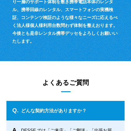
り一層のサポート体制を敷き
携帯電話本体のレンタ
ル、携帯回線のレンタル、スマートフォンの実機検
証、
コンテンツ検証のような様々なニーズに応えるべ
く
法人様個人様利用台数問わず体制を整えおります。
今後とも是非レンタル携帯デッセをよろしくお願いい
たします。
よくあるご質問
Q.
どんな契約方法がありますか？
A.
DESSE では「ご来店」「ご郵送」「出張お届