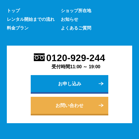
少なくありません。 とはいえ、何をするにもスマホのよ
トップ
ショップ所在地
うな連絡手段となるものは手元にないと何かと手間がかか
レンタル開始までの流れ
お知らせ
るものです。 デッセでは、そういった方であっても気軽
にご契約いただけるレンタルスマホサービスのご案内を行
料金プラン
よくあるご質問
っております。
2023.9.27
会社用のスマホがあると、従業員の方同士の連絡ツールと
0120-929-244
してだけでなく出退勤やスケジュールの管理などにも活躍
します。 会社は人の出入りもありますので、通常のスマ
受付時間11:00 ～ 19:00
ホのように1台1台契約するよりも、まとめてレンタルする
方がよりお得に利用できます。 会社用のレンタルスマホ
お申し込み
に関するご相談は、私どもDESSEにお任せください。
2023.9.21
個人でのご利用から法人向けの複数台のご利用まで、お客
お問い合わせ
様の用途に合わせた様々な利用方法を提案できるデッセの
レンタルスマホサービス。 どのような用途でご利用にな
られるかをご相談いただきますと、より最適なプランをご
案内できます。 お問い合わせ・ご質問は随時承っており