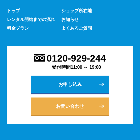
少なくありません。 とはいえ、何をするにもスマホのよ
トップ
ショップ所在地
うな連絡手段となるものは手元にないと何かと手間がかか
レンタル開始までの流れ
お知らせ
るものです。 デッセでは、そういった方であっても気軽
にご契約いただけるレンタルスマホサービスのご案内を行
料金プラン
よくあるご質問
っております。
2023.9.27
会社用のスマホがあると、従業員の方同士の連絡ツールと
0120-929-244
してだけでなく出退勤やスケジュールの管理などにも活躍
します。 会社は人の出入りもありますので、通常のスマ
受付時間11:00 ～ 19:00
ホのように1台1台契約するよりも、まとめてレンタルする
方がよりお得に利用できます。 会社用のレンタルスマホ
お申し込み
に関するご相談は、私どもDESSEにお任せください。
2023.9.21
個人でのご利用から法人向けの複数台のご利用まで、お客
お問い合わせ
様の用途に合わせた様々な利用方法を提案できるデッセの
レンタルスマホサービス。 どのような用途でご利用にな
られるかをご相談いただきますと、より最適なプランをご
案内できます。 お問い合わせ・ご質問は随時承っており