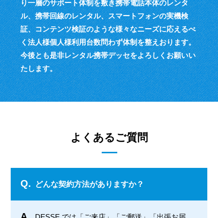
り一層のサポート体制を敷き
携帯電話本体のレンタ
ル、携帯回線のレンタル、スマートフォンの実機検
証、
コンテンツ検証のような様々なニーズに応えるべ
く
法人様個人様利用台数問わず体制を整えおります。
今後とも是非レンタル携帯デッセをよろしくお願いい
たします。
よくあるご質問
Q.
どんな契約方法がありますか？
A.
DESSE では「ご来店」「ご郵送」「出張お届