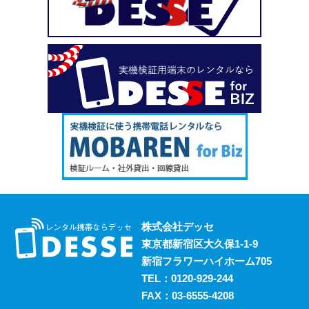
い、という場合も安心してご利用いただけます。
2023.10.18
デッセがスマホのレンタルと並行して展開しているのが、
ポケットwifiのレンタルサービスです。 街中にもフリーwifi
はありますが、通信速度に難があったり接続に制限があっ
たりと不便な面も否めません。 それらの影響を受けず、
電波圏内ならいつでも快適にインターネットを楽しめるポ
ケットwifiをレンタルでお得にご利用いただけます。 ご希
望の際はお気軽にご相談ください。
2023.10.11
レンタルスマホには通話・通信以外にも様々な利用方法が
あります。 例えば、スマホ用アプリの開発における実機
検証においても効果的に活用することができます。 実機
株式会社デッセ
検証用にスマホのレンタルをお考えの際は、デッセまでご
東京都新宿区大久保1-1-9
相談ください。
新宿フラワーハイホーム705
2023.10.4
TEL：
0120-929-244
過去に発生した料金トラブルなど、身の回りの様々な事情
FAX：03-6555-4208
からスマホの利用契約を締結できない、という方は意外に