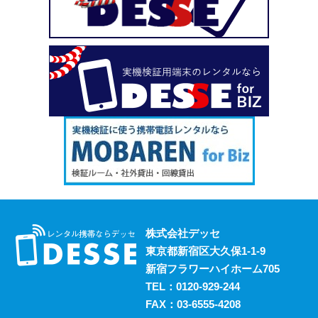
い、という場合も安心してご利用いただけます。
2023.10.18
デッセがスマホのレンタルと並行して展開しているのが、
ポケットwifiのレンタルサービスです。 街中にもフリーwifi
はありますが、通信速度に難があったり接続に制限があっ
たりと不便な面も否めません。 それらの影響を受けず、
電波圏内ならいつでも快適にインターネットを楽しめるポ
ケットwifiをレンタルでお得にご利用いただけます。 ご希
望の際はお気軽にご相談ください。
2023.10.11
レンタルスマホには通話・通信以外にも様々な利用方法が
あります。 例えば、スマホ用アプリの開発における実機
検証においても効果的に活用することができます。 実機
株式会社デッセ
検証用にスマホのレンタルをお考えの際は、デッセまでご
東京都新宿区大久保1-1-9
相談ください。
新宿フラワーハイホーム705
2023.10.4
TEL：
0120-929-244
過去に発生した料金トラブルなど、身の回りの様々な事情
FAX：03-6555-4208
からスマホの利用契約を締結できない、という方は意外に