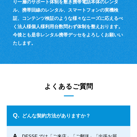
り一層のサポート体制を敷き
携帯電話本体のレンタ
ル、携帯回線のレンタル、スマートフォンの実機検
証、
コンテンツ検証のような様々なニーズに応えるべ
く
法人様個人様利用台数問わず体制を整えおります。
今後とも是非レンタル携帯デッセをよろしくお願いい
たします。
よくあるご質問
Q.
どんな契約方法がありますか？
A.
DESSE では「ご来店」「ご郵送」「出張お届