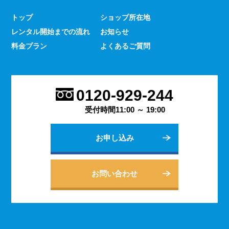
少なくありません。 とはいえ、何をするにもスマホのよ
トップ
ショップ所在地
うな連絡手段となるものは手元にないと何かと手間がかか
レンタル開始までの流れ
お知らせ
るものです。 デッセでは、そういった方であっても気軽
にご契約いただけるレンタルスマホサービスのご案内を行
料金プラン
よくあるご質問
っております。
2023.9.27
会社用のスマホがあると、従業員の方同士の連絡ツールと
0120-929-244
してだけでなく出退勤やスケジュールの管理などにも活躍
します。 会社は人の出入りもありますので、通常のスマ
受付時間11:00 ～ 19:00
ホのように1台1台契約するよりも、まとめてレンタルする
方がよりお得に利用できます。 会社用のレンタルスマホ
お申し込み
に関するご相談は、私どもDESSEにお任せください。
2023.9.21
個人でのご利用から法人向けの複数台のご利用まで、お客
お問い合わせ
様の用途に合わせた様々な利用方法を提案できるデッセの
レンタルスマホサービス。 どのような用途でご利用にな
られるかをご相談いただきますと、より最適なプランをご
案内できます。 お問い合わせ・ご質問は随時承っており